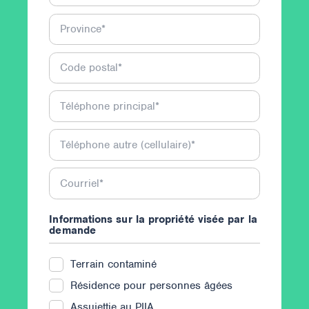
Province
*
Code postal
*
Téléphone principal
*
Téléphone autre (cellulaire)
*
Courriel
*
Informations sur la propriété visée par la
demande
Terrain contaminé
Résidence pour personnes âgées
Assujettie au PIIA